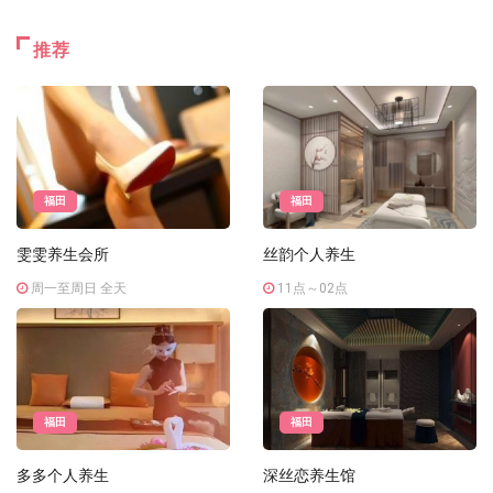
推荐
福田
福田
雯雯养生会所
丝韵个人养生
周一至周日 全天
11点～02点
福田
福田
多多个人养生
深丝恋养生馆