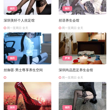
福田
福田
深圳美轩个人丝足馆
丝语养生会馆
周一至周日 全天
周一至周日 全天
福田
罗湖
丝御荟·男士尊享养生空间
深圳尚品思足养生会馆
周一至周日 全天
深圳
福田