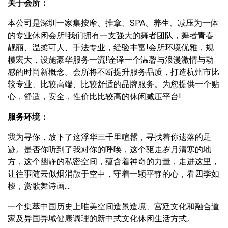
关于会所：
本公司是深圳一家集按摩、推拿、SPA、养生、减压为一体
的专业休闲会所!我们拥有一支强大的舞者团队，舞者青春
靓丽、温柔可人、手法专业，经验丰富!会所环境优雅，规
模宏大，设施豪华服务一流!诠译一个温馨与浪漫激情与动
感的时尚新概念。会所将不断提升服务品质，打造杭州市比
较专业、比较高端、比较舒适的品牌服务。为您提供一个贴
心，舒适，安全，性价比比较高的休闲减压平台!
服务环境：
我为寻你，放下了这浮华三千里喧嚣，寻找着你遗落的足
迹。是否你听到了我对你的呼唤，这个驱走岁月清寒的地
方，这个幽静的私密空间，蕴含着神奇的力量，走进这里，
让往事随云似烟消散于空中，守着一颗平静的心，看四季如
梭，赏歌舞诗画....
一个集萃中国历史上唯美空间造景造境、宫廷文化和融合道
家及异国异域健康调理的新中式文化休闲生活方式。