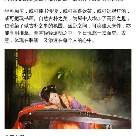
坐卧厢房，或可捧书慢读，或可举盏饮茶，或可远观灯池，
或可把玩书画。自然古朴之美，为屋中人增加了高雅之趣，
也渲染了做古朴之事的氛围。坐卧之间，可唤佳人来伴，亦
能享用推拿。拳掌轻轻滚动之中，平日忧愁一扫而空。古
意，体现在装潢，又渗透在每个人的心中。