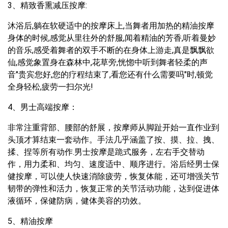
3、精致香熏减压按摩:
沐浴后,躺在软硬适中的按摩床上,当舞者用加热的精油按摩
身体的时候,感觉从里往外的舒服,闻着精油的芳香,听着曼妙
的音乐,感受着舞者的双手不断的在身体上游走,真是飘飘欲
仙,感觉象置身在森林中,花草旁,恍惚中听到舞者轻柔的声
音"贵宾您好,您的疗程结束了,看您还有什么需要吗"时,顿觉
全身轻松,疲劳一扫尔光!
4、男士高端按摩：
非常注重背部、腰部的舒展，按摩师从脚趾开始一直作业到
头顶才算结束一套动作。手法几乎涵盖了按、摸、拉、拽、
揉、捏等所有动作.男士按摩是跪式服务，左右手交替动
作，用力柔和、均匀、速度适中、顺序进行。浴后经男士保
健按摩，可以使人快速消除疲劳，恢复体能，还可增强关节
韧带的弹性和活力，恢复正常的关节活动功能，达到促进体
液循环，保健防病，健体美容的功效。
5、精油按摩