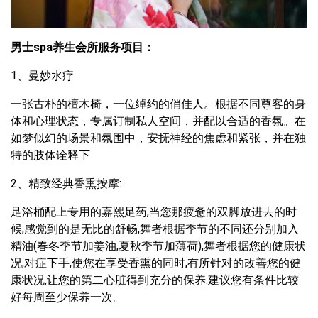
男士spa养生会所服务项目：
1、曼妙水疗
一张古朴的檀木椅，一位绰约的俏佳人。根据不同尊客的身
体和心理状态，专属订制私人空间，并配以合适的香氛。在
如梦似幻的场景和氛围中，安抚神经的焦虑和紧张，并在独
特的肢体诠释下
2、精致经典香熏按摩:
足浴桶配上专用的嘉熙足药,当您那疲惫的双脚放进去的时
候,感觉到的是无比的舒畅,舞者根据季节的不同还分别加入
精油(春冬季节加姜油,夏秋季节加薄荷),舞者根据您的健康状
况,对症下手,使您在享受香熏的同时,有所针对的改善您的健
康状况,让您的第二心脏得到充分的保养.建议您有条件比较
好每周至少保养一次。