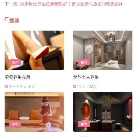
下一篇 : 深圳男士养生按摩哪里好？追求健康与放松的理想选择
推荐
福田
福田
雯雯养生会所
丝韵个人养生
周一至周日 全天
11点～02点
福田
福田